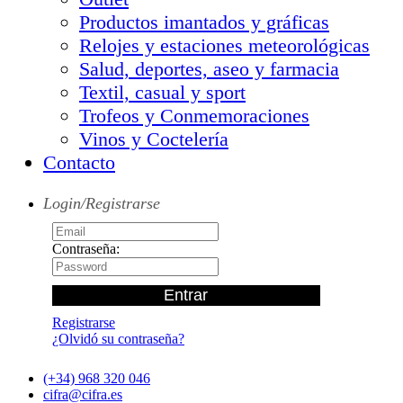
Productos imantados y gráficas
Relojes y estaciones meteorológicas
Salud, deportes, aseo y farmacia
Textil, casual y sport
Trofeos y Conmemoraciones
Vinos y Coctelería
Contacto
Login/Registrarse
Contraseña:
Registrarse
¿Olvidó su contraseña?
(+34) 968 320 046
cifra@cifra.es