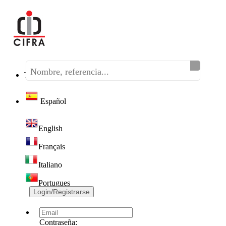
Teléfono:
(+34) 968 320 046
Español
English
Français
Italiano
Portugues
Login/Registrarse
Contraseña: