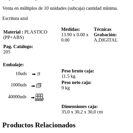
Venta en múltiplos de 10 unidades (subcaja) cantidad mínima.
Escritura azul
Medidas:
Técnicas
Material :
PLASTICO
13.90 x 0.00 x
Grabación:
(PP+ABS)
0.00
A,DIGITAL
Pag. Catálogo:
205
Embalaje:
Peso bruto caja:
10uds
11.5 kg
Peso neto caja:
1000uds
9 kg
40000uds
Dimensiones caja:
35,0 x 30,2 x 30,0 cm
Productos Relacionados