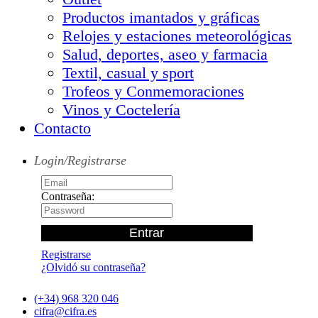
Productos imantados y gráficas
Relojes y estaciones meteorológicas
Salud, deportes, aseo y farmacia
Textil, casual y sport
Trofeos y Conmemoraciones
Vinos y Coctelería
Contacto
Login/Registrarse
Contraseña:
Registrarse
¿Olvidó su contraseña?
(+34) 968 320 046
cifra@cifra.es