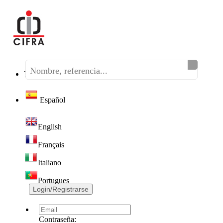
Teléfono:
(+34) 968 320 046
Español
English
Français
Italiano
Portugues
Login/Registrarse
Contraseña: