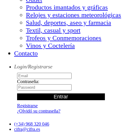
Productos imantados y gráficas
Relojes y estaciones meteorológicas
Salud, deportes, aseo y farmacia
Textil, casual y sport
Trofeos y Conmemoraciones
Vinos y Coctelería
Contacto
Login/Registrarse
Contraseña:
Registrarse
¿Olvidó su contraseña?
(+34) 968 320 046
cifra@cifra.es