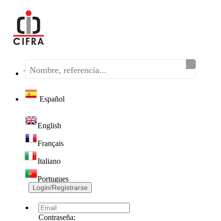
Teléfono:
(+34) 968 320 046
Español
English
Français
Italiano
Portugues
Login/Registrarse
Contraseña: