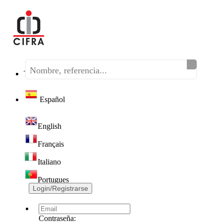
Teléfono:
(+34) 968 320 046
Español
English
Français
Italiano
Portugues
Login/Registrarse
Contraseña: