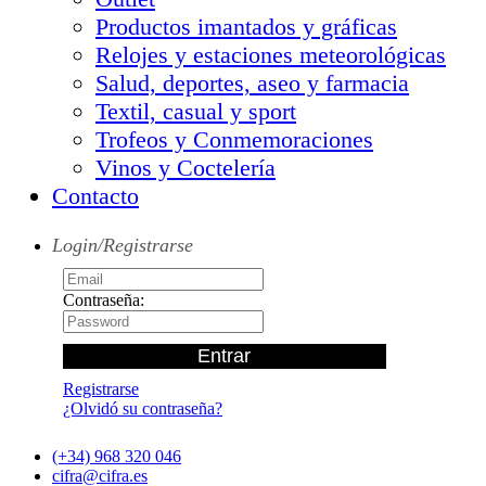
Productos imantados y gráficas
Relojes y estaciones meteorológicas
Salud, deportes, aseo y farmacia
Textil, casual y sport
Trofeos y Conmemoraciones
Vinos y Coctelería
Contacto
Login/Registrarse
Contraseña:
Registrarse
¿Olvidó su contraseña?
(+34) 968 320 046
cifra@cifra.es