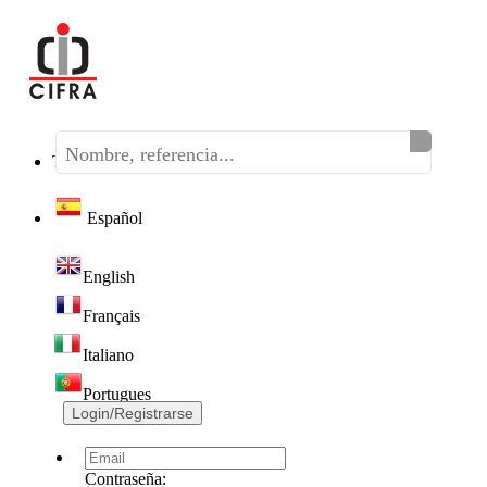
Teléfono:
(+34) 968 320 046
Español
English
Français
Italiano
Portugues
Login/Registrarse
Contraseña: