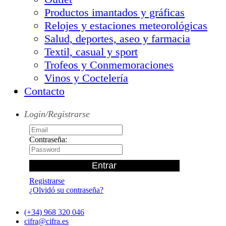
Productos imantados y gráficas
Relojes y estaciones meteorológicas
Salud, deportes, aseo y farmacia
Textil, casual y sport
Trofeos y Conmemoraciones
Vinos y Coctelería
Contacto
Login/Registrarse
Contraseña:
Registrarse
¿Olvidó su contraseña?
(+34) 968 320 046
cifra@cifra.es