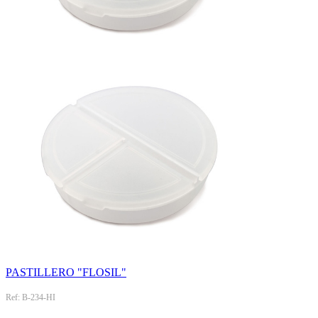
PASTILLERO "FLOSIL"
Ref: B-234-HI