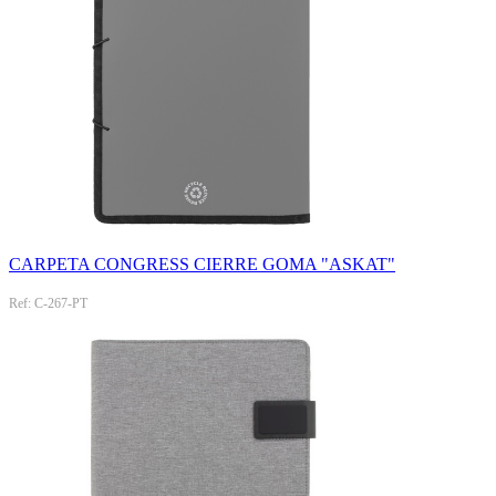
CARPETA CONGRESS CIERRE GOMA "ASKAT"
Ref: C-267-PT