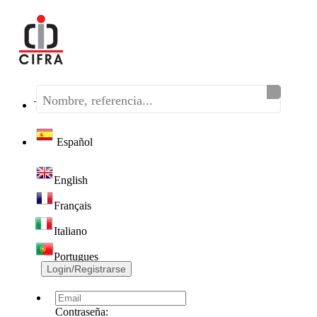
Teléfono:
(+34) 968 320 046
Español
English
Français
Italiano
Portugues
Login/Registrarse
Contraseña: