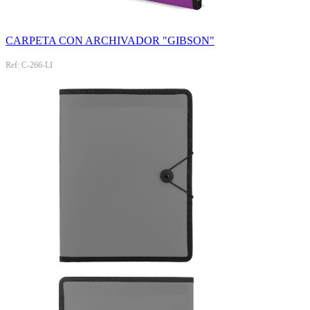
CARPETA CON ARCHIVADOR "GIBSON"
Ref: C-266-LI