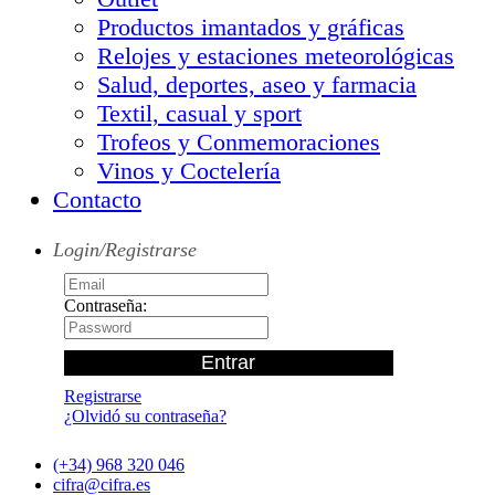
Productos imantados y gráficas
Relojes y estaciones meteorológicas
Salud, deportes, aseo y farmacia
Textil, casual y sport
Trofeos y Conmemoraciones
Vinos y Coctelería
Contacto
Login/Registrarse
Contraseña:
Registrarse
¿Olvidó su contraseña?
(+34) 968 320 046
cifra@cifra.es