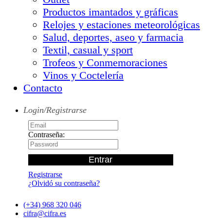
Productos imantados y gráficas
Relojes y estaciones meteorológicas
Salud, deportes, aseo y farmacia
Textil, casual y sport
Trofeos y Conmemoraciones
Vinos y Coctelería
Contacto
Login/Registrarse
Contraseña:
Registrarse
¿Olvidó su contraseña?
(+34) 968 320 046
cifra@cifra.es