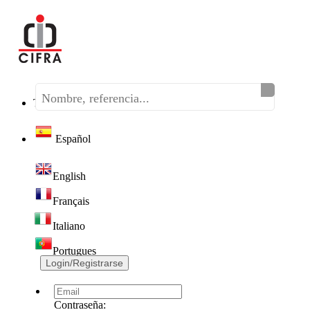
Teléfono:
(+34) 968 320 046
Español
English
Français
Italiano
Portugues
Login/Registrarse
Contraseña: