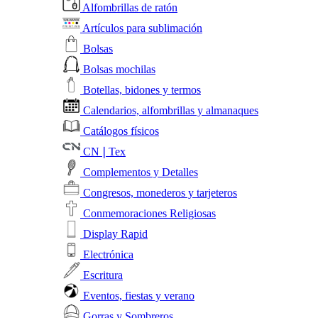
Alfombrillas de ratón
Artículos para sublimación
Bolsas
Bolsas mochilas
Botellas, bidones y termos
Calendarios, alfombrillas y almanaques
Catálogos físicos
CN❘Tex
Complementos y Detalles
Congresos, monederos y tarjeteros
Conmemoraciones Religiosas
Display Rapid
Electrónica
Escritura
Eventos, fiestas y verano
Gorras y Sombreros