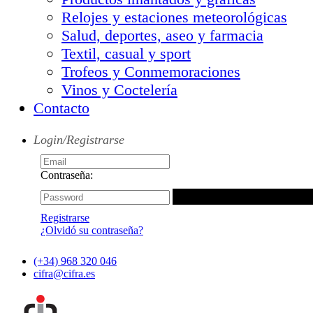
Relojes y estaciones meteorológicas
Salud, deportes, aseo y farmacia
Textil, casual y sport
Trofeos y Conmemoraciones
Vinos y Coctelería
Contacto
Login/Registrarse
Contraseña:
Registrarse
¿Olvidó su contraseña?
(+34) 968 320 046
cifra@cifra.es