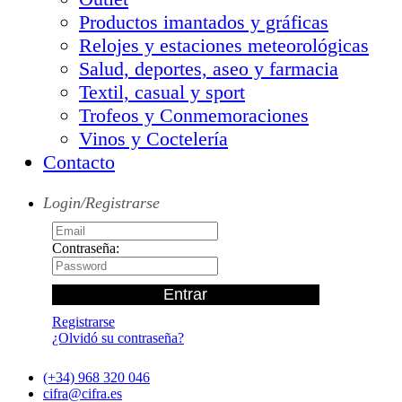
Productos imantados y gráficas
Relojes y estaciones meteorológicas
Salud, deportes, aseo y farmacia
Textil, casual y sport
Trofeos y Conmemoraciones
Vinos y Coctelería
Contacto
Login/Registrarse
Contraseña:
Registrarse
¿Olvidó su contraseña?
(+34) 968 320 046
cifra@cifra.es