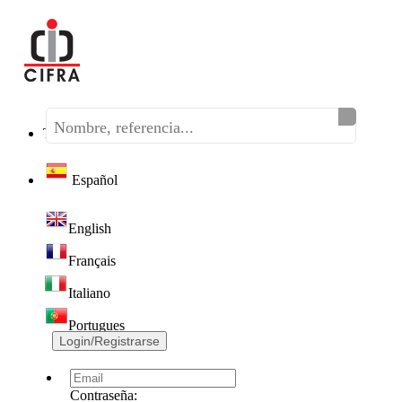
Teléfono:
(+34) 968 320 046
Español
English
Français
Italiano
Portugues
Login/Registrarse
Contraseña: