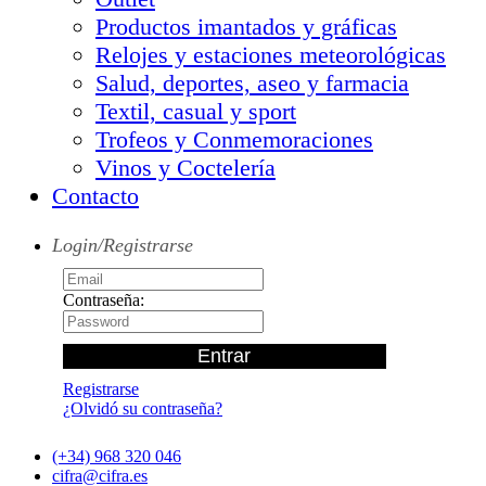
Productos imantados y gráficas
Relojes y estaciones meteorológicas
Salud, deportes, aseo y farmacia
Textil, casual y sport
Trofeos y Conmemoraciones
Vinos y Coctelería
Contacto
Login/Registrarse
Contraseña:
Registrarse
¿Olvidó su contraseña?
(+34) 968 320 046
cifra@cifra.es