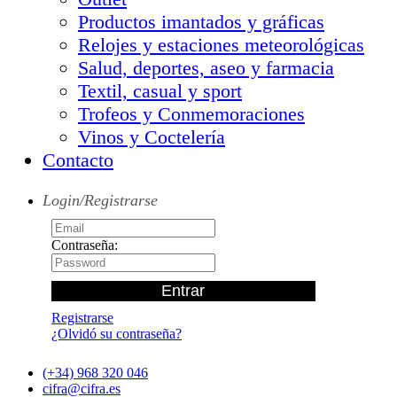
Productos imantados y gráficas
Relojes y estaciones meteorológicas
Salud, deportes, aseo y farmacia
Textil, casual y sport
Trofeos y Conmemoraciones
Vinos y Coctelería
Contacto
Login/Registrarse
Contraseña:
Registrarse
¿Olvidó su contraseña?
(+34) 968 320 046
cifra@cifra.es