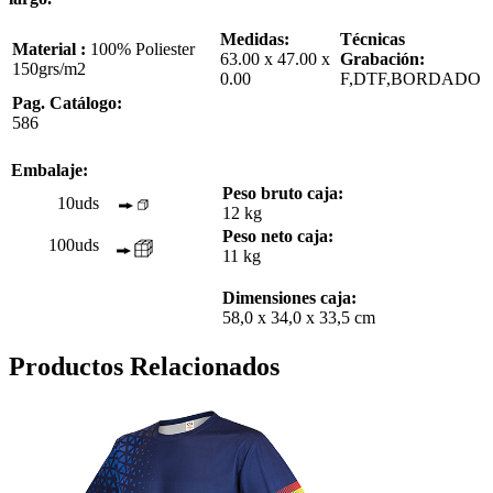
Medidas:
Técnicas
Material :
100% Poliester
63.00 x 47.00 x
Grabación:
150grs/m2
0.00
F,DTF,BORDADO
Pag. Catálogo:
586
Embalaje:
Peso bruto caja:
10uds
12 kg
Peso neto caja:
100uds
11 kg
Dimensiones caja:
58,0 x 34,0 x 33,5 cm
Productos Relacionados