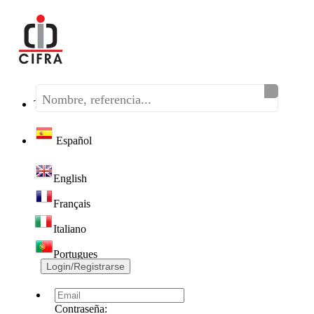
Teléfono:
(+34) 968 320 046
Español
English
Français
Italiano
Portugues
Login/Registrarse
Contraseña: