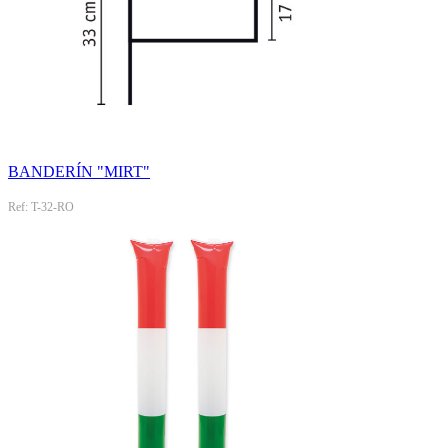
BANDERÍN "MIRT"
Ref: T-32-RO