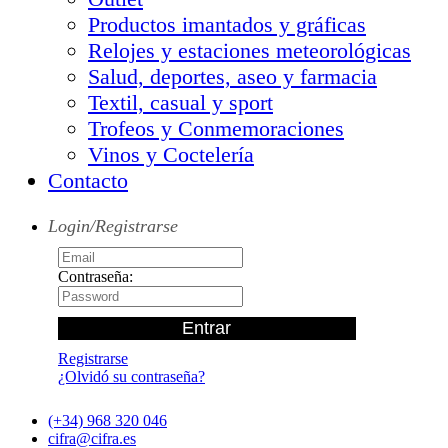
Productos imantados y gráficas
Relojes y estaciones meteorológicas
Salud, deportes, aseo y farmacia
Textil, casual y sport
Trofeos y Conmemoraciones
Vinos y Coctelería
Contacto
Login/Registrarse
Contraseña:
Registrarse
¿Olvidó su contraseña?
(+34) 968 320 046
cifra@cifra.es