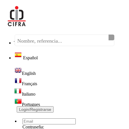
Teléfono:
(+34) 968 320 046
Español
English
Français
Italiano
Portugues
Login/Registrarse
Contraseña: