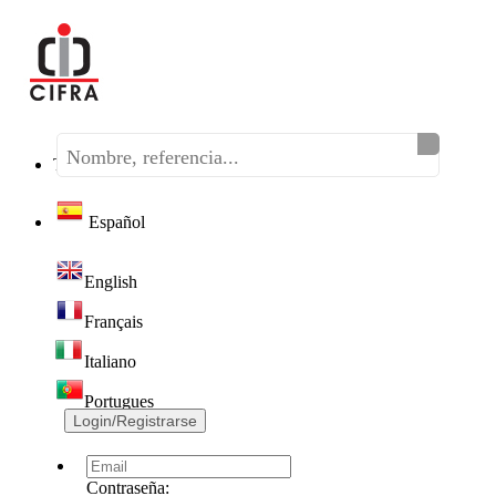
Teléfono:
(+34) 968 320 046
Español
English
Français
Italiano
Portugues
Login/Registrarse
Contraseña: