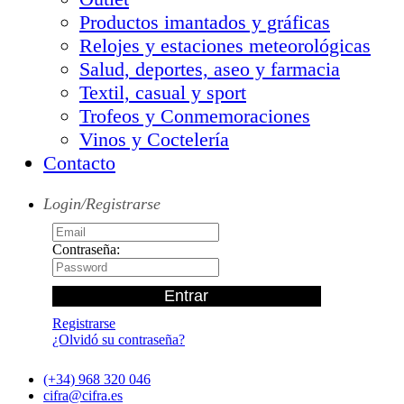
Productos imantados y gráficas
Relojes y estaciones meteorológicas
Salud, deportes, aseo y farmacia
Textil, casual y sport
Trofeos y Conmemoraciones
Vinos y Coctelería
Contacto
Login/Registrarse
Contraseña:
Registrarse
¿Olvidó su contraseña?
(+34) 968 320 046
cifra@cifra.es