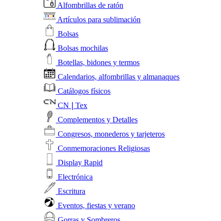
Alfombrillas de ratón
Artículos para sublimación
Bolsas
Bolsas mochilas
Botellas, bidones y termos
Calendarios, alfombrillas y almanaques
Catálogos físicos
CN❘Tex
Complementos y Detalles
Congresos, monederos y tarjeteros
Conmemoraciones Religiosas
Display Rapid
Electrónica
Escritura
Eventos, fiestas y verano
Gorras y Sombreros