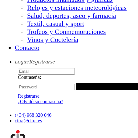
Relojes y estaciones meteorológicas
Salud, deportes, aseo y farmacia
Textil, casual y sport
Trofeos y Conmemoraciones
Vinos y Coctelería
Contacto
Login/Registrarse
Contraseña:
Registrarse
¿Olvidó su contraseña?
(+34) 968 320 046
cifra@cifra.es