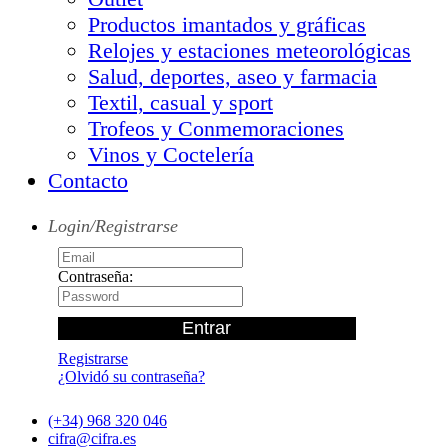
Productos imantados y gráficas
Relojes y estaciones meteorológicas
Salud, deportes, aseo y farmacia
Textil, casual y sport
Trofeos y Conmemoraciones
Vinos y Coctelería
Contacto
Login/Registrarse
Contraseña:
Registrarse
¿Olvidó su contraseña?
(+34) 968 320 046
cifra@cifra.es