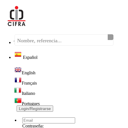
Teléfono:
(+34) 968 320 046
Español
English
Français
Italiano
Portugues
Login/Registrarse
Contraseña: