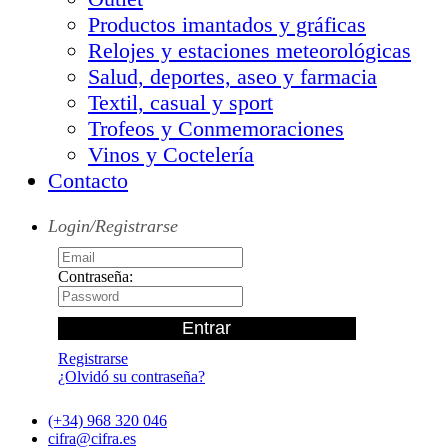
Productos imantados y gráficas
Relojes y estaciones meteorológicas
Salud, deportes, aseo y farmacia
Textil, casual y sport
Trofeos y Conmemoraciones
Vinos y Coctelería
Contacto
Login/Registrarse
Contraseña:
Registrarse
¿Olvidó su contraseña?
(+34) 968 320 046
cifra@cifra.es