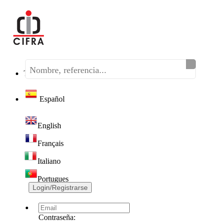
Teléfono:
(+34) 968 320 046
Español
English
Français
Italiano
Portugues
Login/Registrarse
Contraseña: