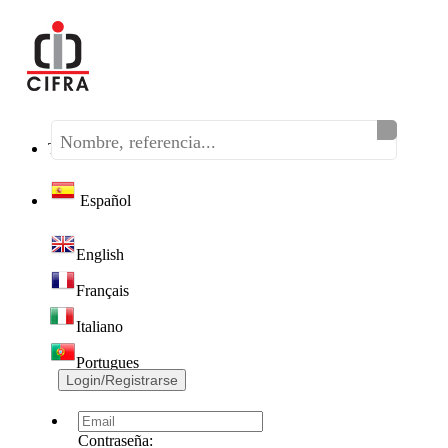
Teléfono:
(+34) 968 320 046
Español
English
Français
Italiano
Portugues
Login/Registrarse
Contraseña: