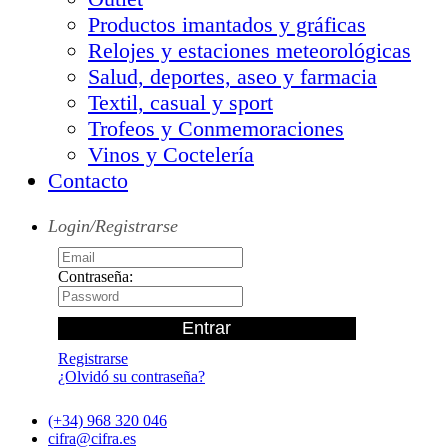
Productos imantados y gráficas
Relojes y estaciones meteorológicas
Salud, deportes, aseo y farmacia
Textil, casual y sport
Trofeos y Conmemoraciones
Vinos y Coctelería
Contacto
Login/Registrarse
Contraseña:
Registrarse
¿Olvidó su contraseña?
(+34) 968 320 046
cifra@cifra.es