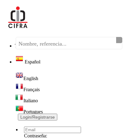
Teléfono:
(+34) 968 320 046
Español
English
Français
Italiano
Portugues
Login/Registrarse
Contraseña: