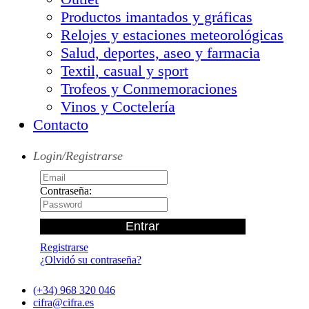
Productos imantados y gráficas
Relojes y estaciones meteorológicas
Salud, deportes, aseo y farmacia
Textil, casual y sport
Trofeos y Conmemoraciones
Vinos y Coctelería
Contacto
Login/Registrarse
Contraseña:
Registrarse
¿Olvidó su contraseña?
(+34) 968 320 046
cifra@cifra.es