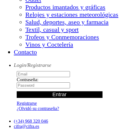
Productos imantados y gráficas
Relojes y estaciones meteorológicas
Salud, deportes, aseo y farmacia
Textil, casual y sport
Trofeos y Conmemoraciones
Vinos y Coctelería
Contacto
Login/Registrarse
Contraseña:
Registrarse
¿Olvidó su contraseña?
(+34) 968 320 046
cifra@cifra.es