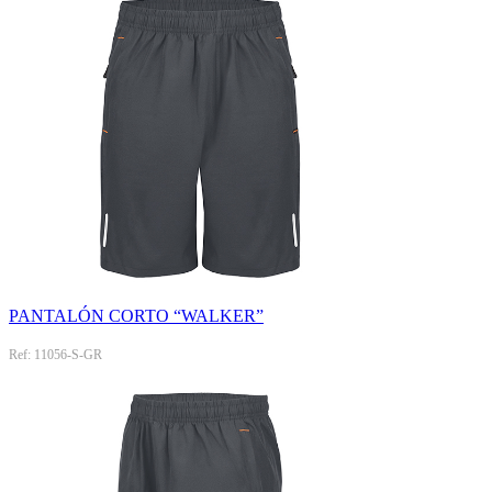
PANTALÓN CORTO “WALKER”
Ref: 11056-S-GR