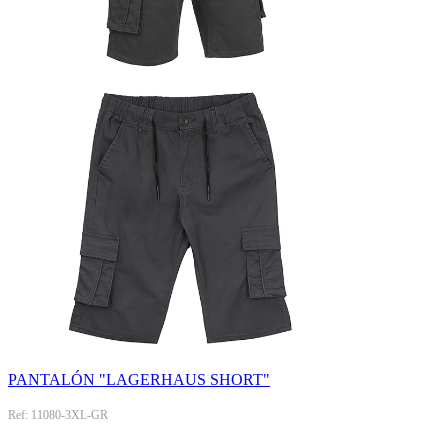
PANTALÓN "LAGERHAUS SHORT"
Ref: 11080-3XL-GR