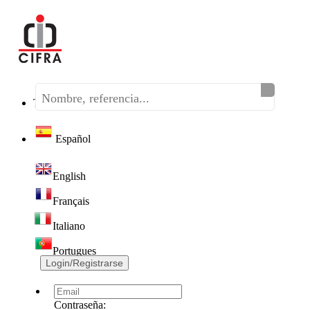
Teléfono:
(+34) 968 320 046
Español
English
Français
Italiano
Portugues
Login/Registrarse
Contraseña: