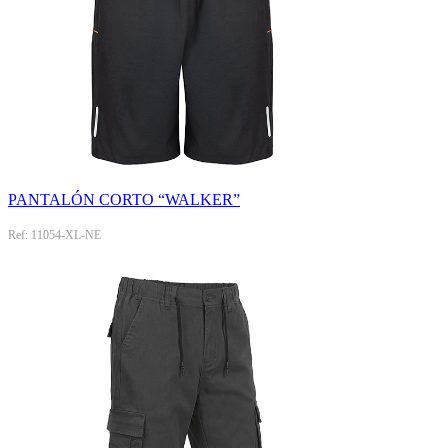
PANTALÓN CORTO “WALKER”
Ref: 11054-XL-NE