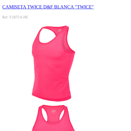
CAMISETA TWICE D&F BLANCA "TWICE"
Ref: T-1075-S-NE