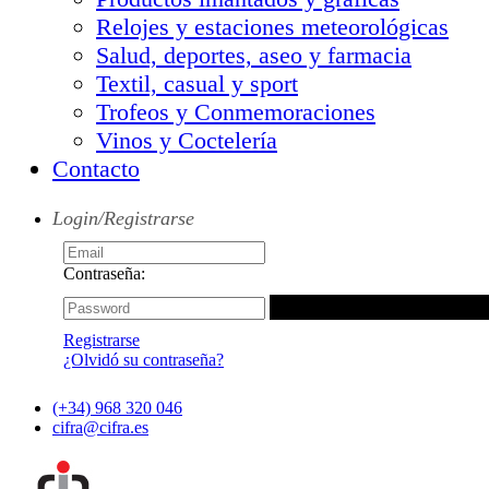
Relojes y estaciones meteorológicas
Salud, deportes, aseo y farmacia
Textil, casual y sport
Trofeos y Conmemoraciones
Vinos y Coctelería
Contacto
Login/Registrarse
Contraseña:
Registrarse
¿Olvidó su contraseña?
(+34) 968 320 046
cifra@cifra.es