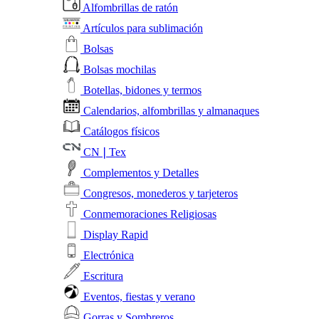
Alfombrillas de ratón
Artículos para sublimación
Bolsas
Bolsas mochilas
Botellas, bidones y termos
Calendarios, alfombrillas y almanaques
Catálogos físicos
CN❘Tex
Complementos y Detalles
Congresos, monederos y tarjeteros
Conmemoraciones Religiosas
Display Rapid
Electrónica
Escritura
Eventos, fiestas y verano
Gorras y Sombreros