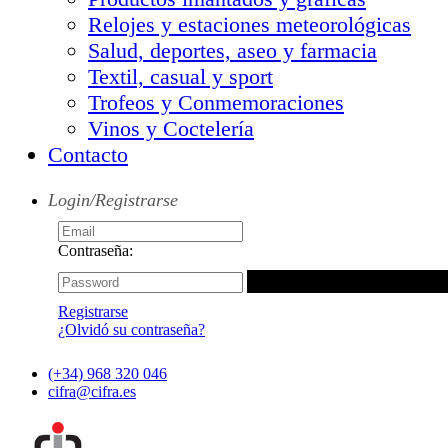
Relojes y estaciones meteorológicas
Salud, deportes, aseo y farmacia
Textil, casual y sport
Trofeos y Conmemoraciones
Vinos y Coctelería
Contacto
Login/Registrarse
Contraseña:
Registrarse
¿Olvidó su contraseña?
(+34) 968 320 046
cifra@cifra.es