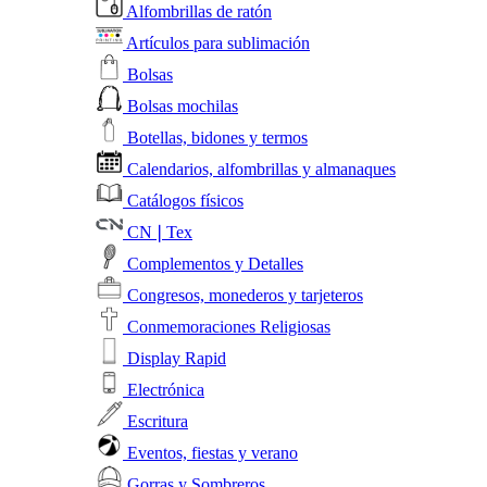
Alfombrillas de ratón
Artículos para sublimación
Bolsas
Bolsas mochilas
Botellas, bidones y termos
Calendarios, alfombrillas y almanaques
Catálogos físicos
CN❘Tex
Complementos y Detalles
Congresos, monederos y tarjeteros
Conmemoraciones Religiosas
Display Rapid
Electrónica
Escritura
Eventos, fiestas y verano
Gorras y Sombreros