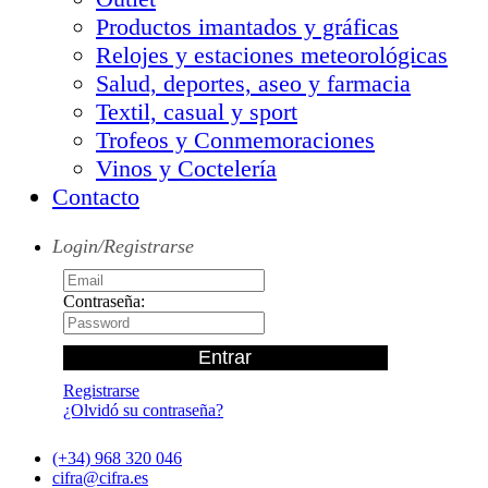
Productos imantados y gráficas
Relojes y estaciones meteorológicas
Salud, deportes, aseo y farmacia
Textil, casual y sport
Trofeos y Conmemoraciones
Vinos y Coctelería
Contacto
Login/Registrarse
Contraseña:
Registrarse
¿Olvidó su contraseña?
(+34) 968 320 046
cifra@cifra.es