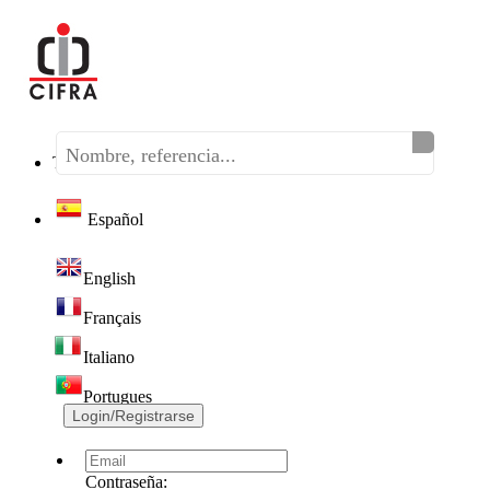
Teléfono:
(+34) 968 320 046
Español
English
Français
Italiano
Portugues
Login/Registrarse
Contraseña: