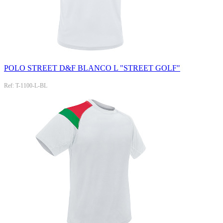
POLO STREET D&F BLANCO L "STREET GOLF"
Ref: T-1100-L-BL