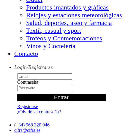
Productos imantados y gráficas
Relojes y estaciones meteorológicas
Salud, deportes, aseo y farmacia
Textil, casual y sport
Trofeos y Conmemoraciones
Vinos y Coctelería
Contacto
Login/Registrarse
Contraseña:
Registrarse
¿Olvidó su contraseña?
(+34) 968 320 046
cifra@cifra.es