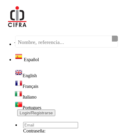
Teléfono:
(+34) 968 320 046
Español
English
Français
Italiano
Portugues
Login/Registrarse
Contraseña: