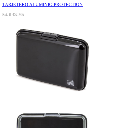
TARJETERO ALUMINIO PROTECTION
Ref: B-452-MA