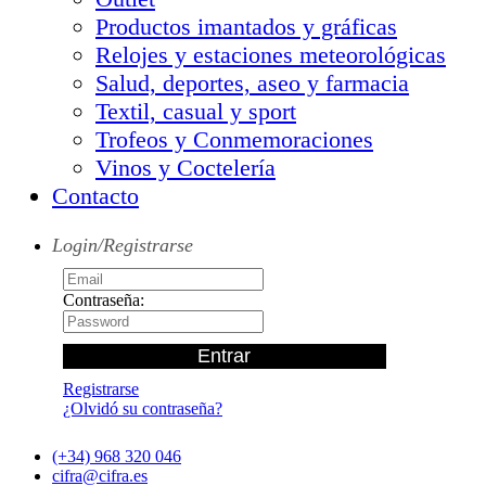
Productos imantados y gráficas
Relojes y estaciones meteorológicas
Salud, deportes, aseo y farmacia
Textil, casual y sport
Trofeos y Conmemoraciones
Vinos y Coctelería
Contacto
Login/Registrarse
Contraseña:
Registrarse
¿Olvidó su contraseña?
(+34) 968 320 046
cifra@cifra.es