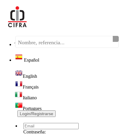
Teléfono:
(+34) 968 320 046
Español
English
Français
Italiano
Portugues
Login/Registrarse
Contraseña: