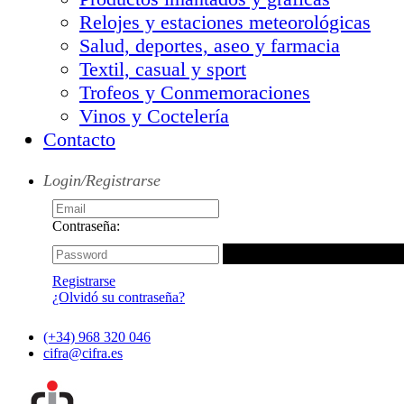
Relojes y estaciones meteorológicas
Salud, deportes, aseo y farmacia
Textil, casual y sport
Trofeos y Conmemoraciones
Vinos y Coctelería
Contacto
Login/Registrarse
Contraseña:
Registrarse
¿Olvidó su contraseña?
(+34) 968 320 046
cifra@cifra.es