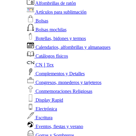
Alfombrillas de ratón
Artículos para sublimación
Bolsas
Bolsas mochilas
Botellas, bidones y termos
Calendarios, alfombrillas y almanaques
Catálogos físicos
CN❘Tex
Complementos y Detalles
Congresos, monederos y tarjeteros
Conmemoraciones Religiosas
Display Rapid
Electrónica
Escritura
Eventos, fiestas y verano
Gorras y Sombreros