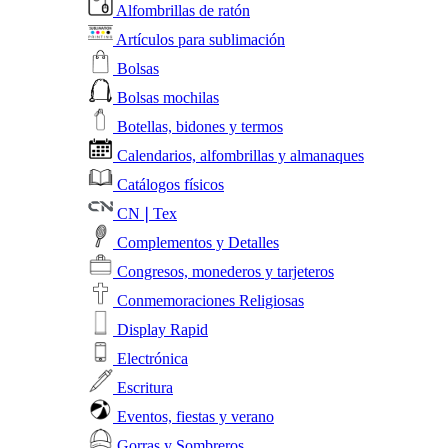
Alfombrillas de ratón
Artículos para sublimación
Bolsas
Bolsas mochilas
Botellas, bidones y termos
Calendarios, alfombrillas y almanaques
Catálogos físicos
CN❘Tex
Complementos y Detalles
Congresos, monederos y tarjeteros
Conmemoraciones Religiosas
Display Rapid
Electrónica
Escritura
Eventos, fiestas y verano
Gorras y Sombreros