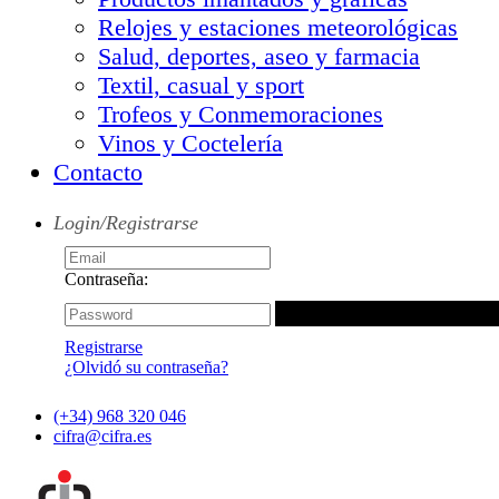
Relojes y estaciones meteorológicas
Salud, deportes, aseo y farmacia
Textil, casual y sport
Trofeos y Conmemoraciones
Vinos y Coctelería
Contacto
Login/Registrarse
Contraseña:
Registrarse
¿Olvidó su contraseña?
(+34) 968 320 046
cifra@cifra.es