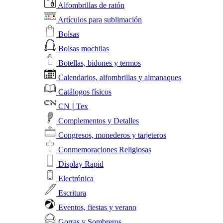
Alfombrillas de ratón
Artículos para sublimación
Bolsas
Bolsas mochilas
Botellas, bidones y termos
Calendarios, alfombrillas y almanaques
Catálogos físicos
CN❘Tex
Complementos y Detalles
Congresos, monederos y tarjeteros
Conmemoraciones Religiosas
Display Rapid
Electrónica
Escritura
Eventos, fiestas y verano
Gorras y Sombreros