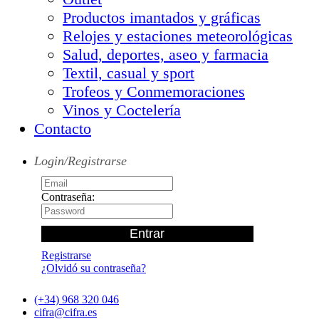
Productos imantados y gráficas
Relojes y estaciones meteorológicas
Salud, deportes, aseo y farmacia
Textil, casual y sport
Trofeos y Conmemoraciones
Vinos y Coctelería
Contacto
Login/Registrarse
Contraseña:
Registrarse
¿Olvidó su contraseña?
(+34) 968 320 046
cifra@cifra.es