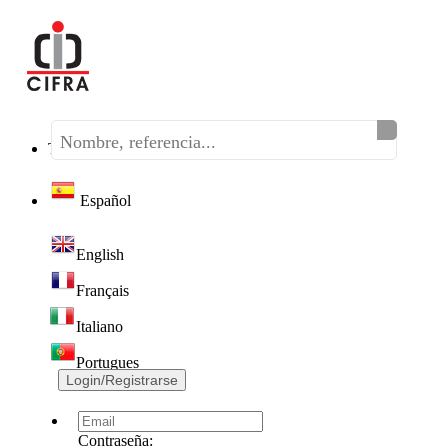
Teléfono:
(+34) 968 320 046
Español
English
Français
Italiano
Portugues
Login/Registrarse
Contraseña: