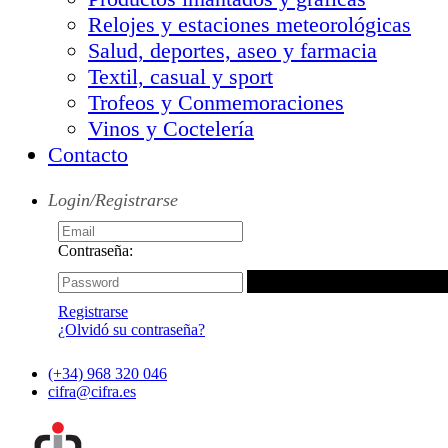
Relojes y estaciones meteorológicas
Salud, deportes, aseo y farmacia
Textil, casual y sport
Trofeos y Conmemoraciones
Vinos y Coctelería
Contacto
Login/Registrarse
Contraseña:
Registrarse
¿Olvidó su contraseña?
(+34) 968 320 046
cifra@cifra.es