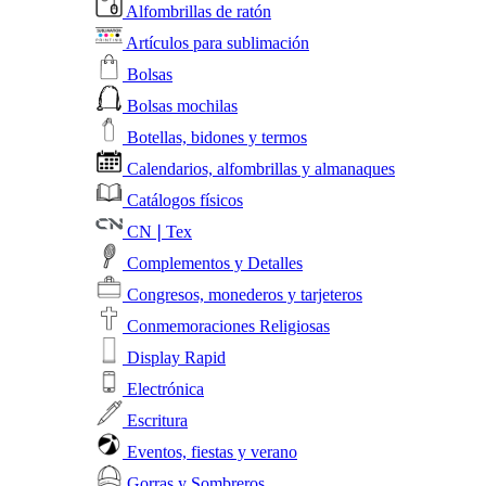
Alfombrillas de ratón
Artículos para sublimación
Bolsas
Bolsas mochilas
Botellas, bidones y termos
Calendarios, alfombrillas y almanaques
Catálogos físicos
CN❘Tex
Complementos y Detalles
Congresos, monederos y tarjeteros
Conmemoraciones Religiosas
Display Rapid
Electrónica
Escritura
Eventos, fiestas y verano
Gorras y Sombreros