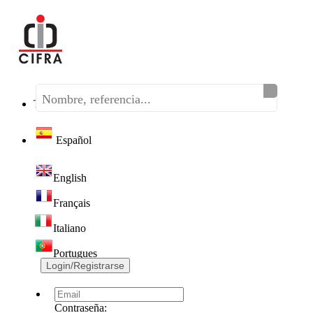
Teléfono:
(+34) 968 320 046
Español
English
Français
Italiano
Portugues
Login/Registrarse
Contraseña: