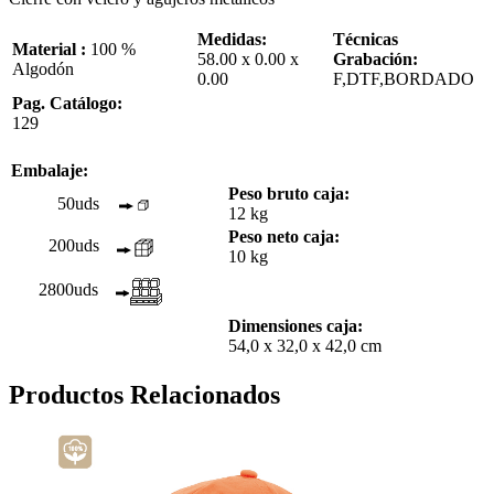
Medidas:
Técnicas
Material :
100 %
58.00 x 0.00 x
Grabación:
Algodón
0.00
F,DTF,BORDADO
Pag. Catálogo:
129
Embalaje:
Peso bruto caja:
50uds
12 kg
Peso neto caja:
200uds
10 kg
2800uds
Dimensiones caja:
54,0 x 32,0 x 42,0 cm
Productos Relacionados