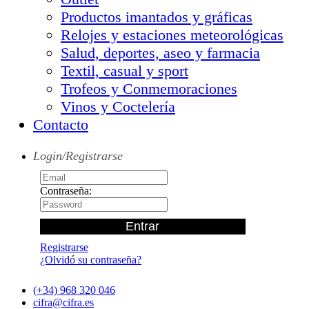
Productos imantados y gráficas
Relojes y estaciones meteorológicas
Salud, deportes, aseo y farmacia
Textil, casual y sport
Trofeos y Conmemoraciones
Vinos y Coctelería
Contacto
Login/Registrarse
Contraseña:
Registrarse
¿Olvidó su contraseña?
(+34) 968 320 046
cifra@cifra.es