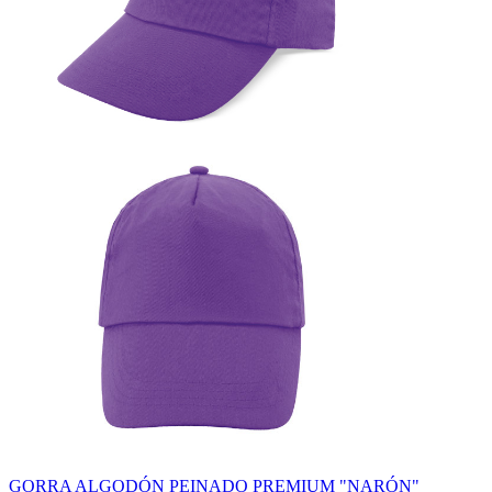
GORRA ALGODÓN PEINADO PREMIUM "NARÓN"