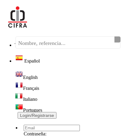
Teléfono:
(+34) 968 320 046
Español
English
Français
Italiano
Portugues
Login/Registrarse
Contraseña: