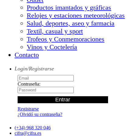
Productos imantados y gráficas
Relojes y estaciones meteorológicas
Salud, deportes, aseo y farmacia
Textil, casual y sport
Trofeos y Conmemoraciones
Vinos y Coctelería
Contacto
Login/Registrarse
Contraseña:
Registrarse
¿Olvidó su contraseña?
(+34) 968 320 046
cifra@cifra.es