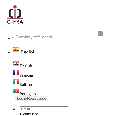
Teléfono:
(+34) 968 320 046
Español
English
Français
Italiano
Portugues
Login/Registrarse
Contraseña: