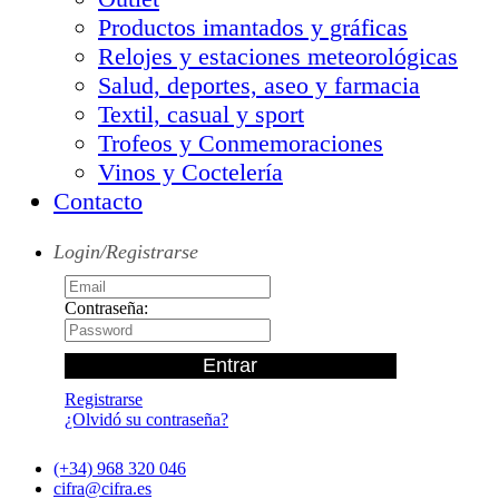
Productos imantados y gráficas
Relojes y estaciones meteorológicas
Salud, deportes, aseo y farmacia
Textil, casual y sport
Trofeos y Conmemoraciones
Vinos y Coctelería
Contacto
Login/Registrarse
Contraseña:
Registrarse
¿Olvidó su contraseña?
(+34) 968 320 046
cifra@cifra.es