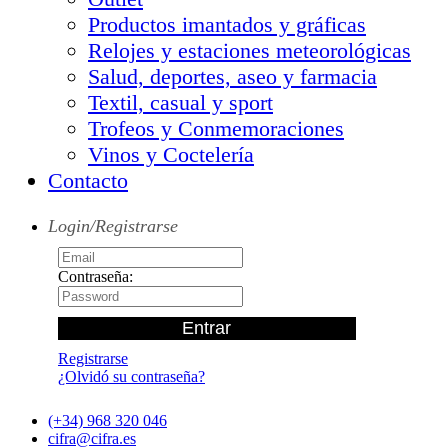
Productos imantados y gráficas
Relojes y estaciones meteorológicas
Salud, deportes, aseo y farmacia
Textil, casual y sport
Trofeos y Conmemoraciones
Vinos y Coctelería
Contacto
Login/Registrarse
Contraseña:
Registrarse
¿Olvidó su contraseña?
(+34) 968 320 046
cifra@cifra.es