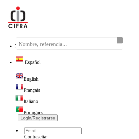
Teléfono:
(+34) 968 320 046
Español
English
Français
Italiano
Portugues
Login/Registrarse
Contraseña: