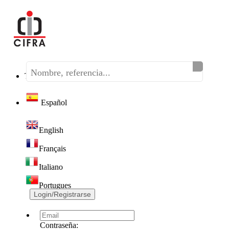
Teléfono:
(+34) 968 320 046
Español
English
Français
Italiano
Portugues
Login/Registrarse
Contraseña: