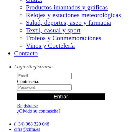
Productos imantados y gráficas
Relojes y estaciones meteorológicas
Salud, deportes, aseo y farmacia
Textil, casual y sport
Trofeos y Conmemoraciones
Vinos y Coctelería
Contacto
Login/Registrarse
Contraseña:
Registrarse
¿Olvidó su contraseña?
(+34) 968 320 046
cifra@cifra.es