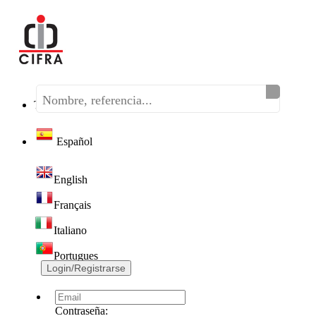
Teléfono:
(+34) 968 320 046
Español
English
Français
Italiano
Portugues
Login/Registrarse
Contraseña: