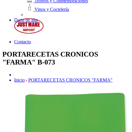
Trofeos y Conmemoraciones
Vinos y Coctelería
Darte de alta
Contacto
PORTARECETAS CRONICOS
"FARMA"
B-073
Inicio
PORTARECETAS CRONICOS "FARMA"