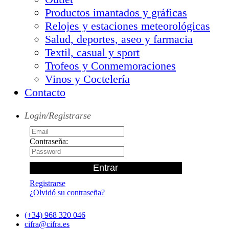
Productos imantados y gráficas
Relojes y estaciones meteorológicas
Salud, deportes, aseo y farmacia
Textil, casual y sport
Trofeos y Conmemoraciones
Vinos y Coctelería
Contacto
Login/Registrarse
Contraseña:
Registrarse
¿Olvidó su contraseña?
(+34) 968 320 046
cifra@cifra.es