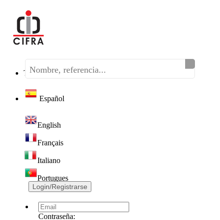
Teléfono:
(+34) 968 320 046
Español
English
Français
Italiano
Portugues
Login/Registrarse
Contraseña: