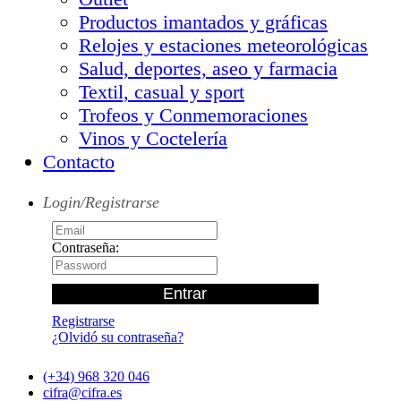
Productos imantados y gráficas
Relojes y estaciones meteorológicas
Salud, deportes, aseo y farmacia
Textil, casual y sport
Trofeos y Conmemoraciones
Vinos y Coctelería
Contacto
Login/Registrarse
Contraseña:
Registrarse
¿Olvidó su contraseña?
(+34) 968 320 046
cifra@cifra.es