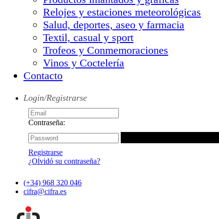
Relojes y estaciones meteorológicas
Salud, deportes, aseo y farmacia
Textil, casual y sport
Trofeos y Conmemoraciones
Vinos y Coctelería
Contacto
Login/Registrarse
Contraseña:
Registrarse
¿Olvidó su contraseña?
(+34) 968 320 046
cifra@cifra.es