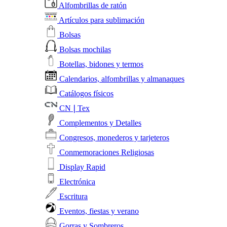
Alfombrillas de ratón
Artículos para sublimación
Bolsas
Bolsas mochilas
Botellas, bidones y termos
Calendarios, alfombrillas y almanaques
Catálogos físicos
CN❘Tex
Complementos y Detalles
Congresos, monederos y tarjeteros
Conmemoraciones Religiosas
Display Rapid
Electrónica
Escritura
Eventos, fiestas y verano
Gorras y Sombreros