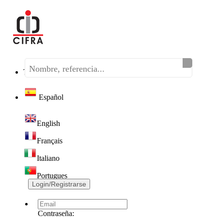
Teléfono:
(+34) 968 320 046
Español
English
Français
Italiano
Portugues
Login/Registrarse
Contraseña: