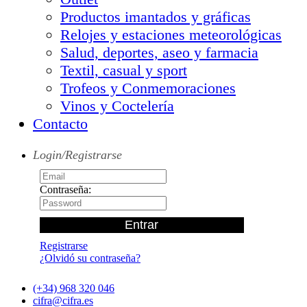
Productos imantados y gráficas
Relojes y estaciones meteorológicas
Salud, deportes, aseo y farmacia
Textil, casual y sport
Trofeos y Conmemoraciones
Vinos y Coctelería
Contacto
Login/Registrarse
Contraseña:
Registrarse
¿Olvidó su contraseña?
(+34) 968 320 046
cifra@cifra.es