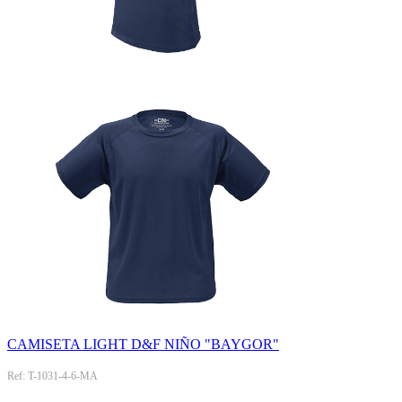
CAMISETA LIGHT D&F NIÑO "BAYGOR"
Ref: T-1031-4-6-MA