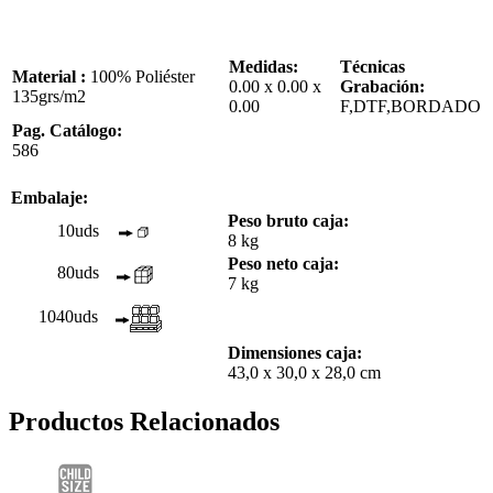
Medidas:
Técnicas
Material :
100% Poliéster
0.00 x 0.00 x
Grabación:
135grs/m2
0.00
F,DTF,BORDADO
Pag. Catálogo:
586
Embalaje:
Peso bruto caja:
10uds
8 kg
Peso neto caja:
80uds
7 kg
1040uds
Dimensiones caja:
43,0 x 30,0 x 28,0 cm
Productos Relacionados