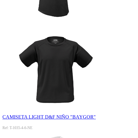
CAMISETA LIGHT D&F NIÑO "BAYGOR"
Ref: T-1035-4-6-NE