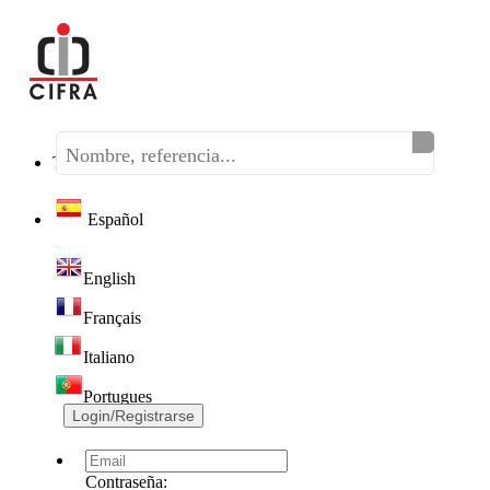
Teléfono:
(+34) 968 320 046
Español
English
Français
Italiano
Portugues
Login/Registrarse
Contraseña: