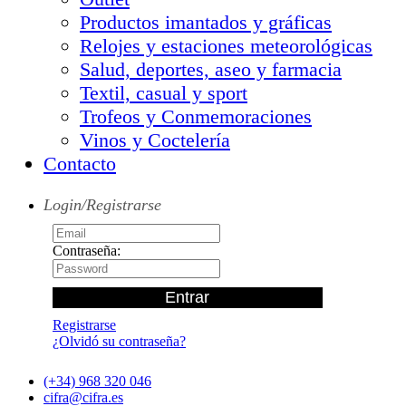
Productos imantados y gráficas
Relojes y estaciones meteorológicas
Salud, deportes, aseo y farmacia
Textil, casual y sport
Trofeos y Conmemoraciones
Vinos y Coctelería
Contacto
Login/Registrarse
Contraseña:
Registrarse
¿Olvidó su contraseña?
(+34) 968 320 046
cifra@cifra.es