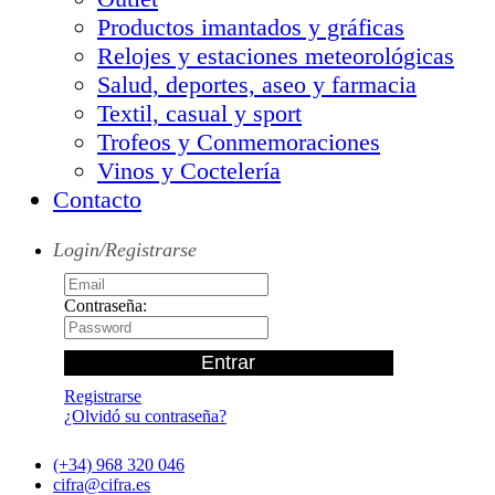
Productos imantados y gráficas
Relojes y estaciones meteorológicas
Salud, deportes, aseo y farmacia
Textil, casual y sport
Trofeos y Conmemoraciones
Vinos y Coctelería
Contacto
Login/Registrarse
Contraseña:
Registrarse
¿Olvidó su contraseña?
(+34) 968 320 046
cifra@cifra.es