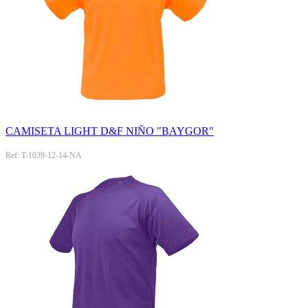
CAMISETA LIGHT D&F NIÑO "BAYGOR"
Ref: T-1039-12-14-NA