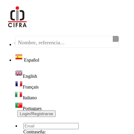
Teléfono:
(+34) 968 320 046
Español
English
Français
Italiano
Portugues
Login/Registrarse
Contraseña: