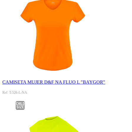
CAMISETA MUJER D&F NA FLUO L "BAYGOR"
Ref: T-526-L-NA