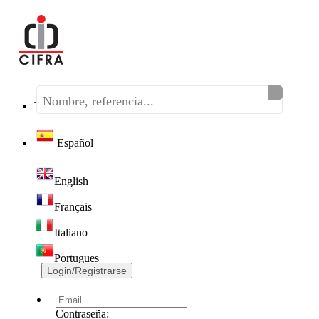
Teléfono:
(+34) 968 320 046
Español
English
Français
Italiano
Portugues
Login/Registrarse
Contraseña: