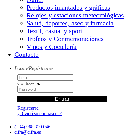
Productos imantados y gráficas
Relojes y estaciones meteorológicas
Salud, deportes, aseo y farmacia
Textil, casual y sport
Trofeos y Conmemoraciones
Vinos y Coctelería
Contacto
Login/Registrarse
Contraseña:
Registrarse
¿Olvidó su contraseña?
(+34) 968 320 046
cifra@cifra.es