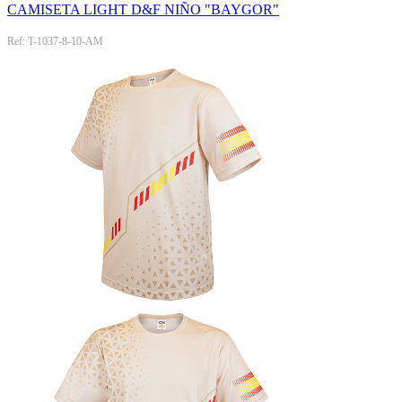
CAMISETA LIGHT D&F NIÑO "BAYGOR"
Ref: T-1037-8-10-AM