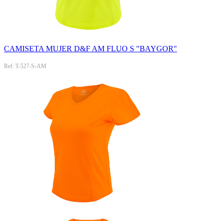
CAMISETA MUJER D&F AM FLUO S "BAYGOR"
Ref: T-527-S-AM