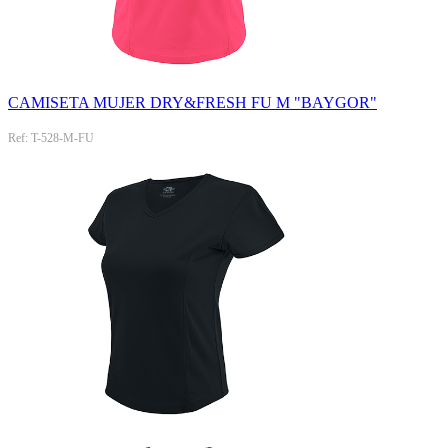
CAMISETA MUJER DRY&FRESH FU M "BAYGOR"
Ref: T-528-M-FU