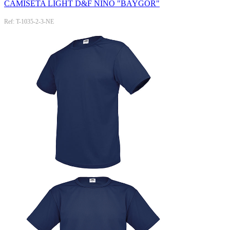
CAMISETA LIGHT D&F NIÑO "BAYGOR"
Ref: T-1035-2-3-NE