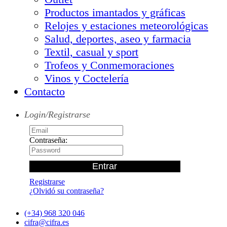
Productos imantados y gráficas
Relojes y estaciones meteorológicas
Salud, deportes, aseo y farmacia
Textil, casual y sport
Trofeos y Conmemoraciones
Vinos y Coctelería
Contacto
Login/Registrarse
Contraseña:
Registrarse
¿Olvidó su contraseña?
(+34) 968 320 046
cifra@cifra.es