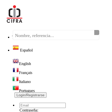
Teléfono:
(+34) 968 320 046
Español
English
Français
Italiano
Portugues
Login/Registrarse
Contraseña: