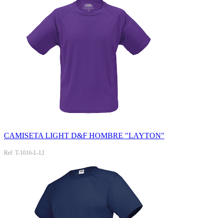
CAMISETA LIGHT D&F HOMBRE "LAYTON"
Ref: T-1016-L-LI