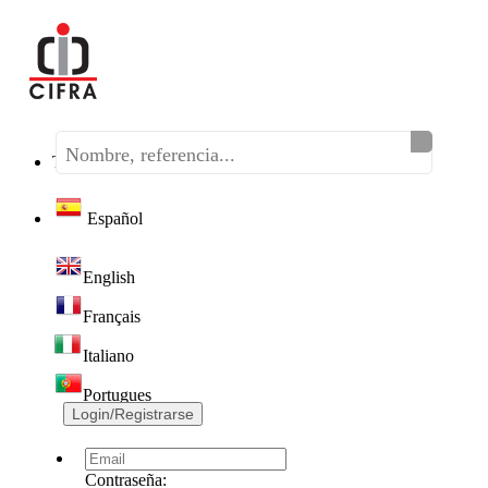
Teléfono:
(+34) 968 320 046
Español
English
Français
Italiano
Portugues
Login/Registrarse
Contraseña: