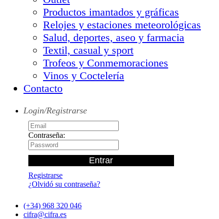
Productos imantados y gráficas
Relojes y estaciones meteorológicas
Salud, deportes, aseo y farmacia
Textil, casual y sport
Trofeos y Conmemoraciones
Vinos y Coctelería
Contacto
Login/Registrarse
Contraseña:
Registrarse
¿Olvidó su contraseña?
(+34) 968 320 046
cifra@cifra.es