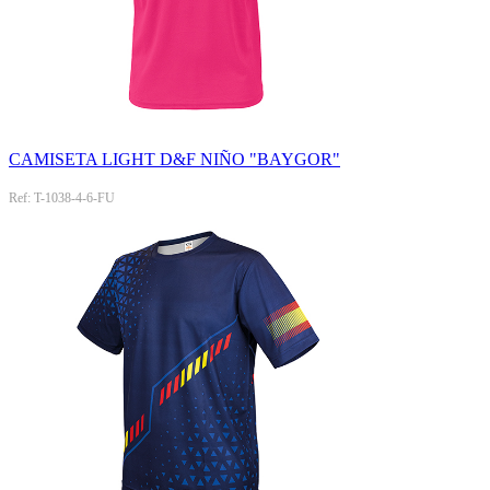
CAMISETA LIGHT D&F NIÑO "BAYGOR"
Ref: T-1038-4-6-FU