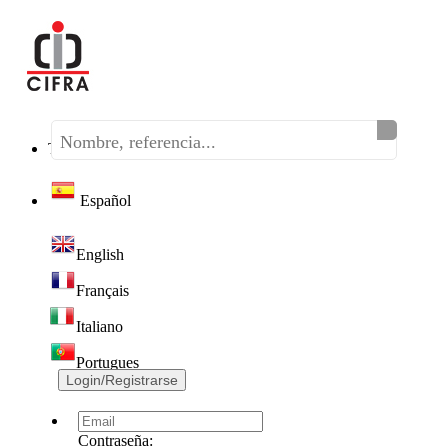
Teléfono:
(+34) 968 320 046
Español
English
Français
Italiano
Portugues
Login/Registrarse
Contraseña: