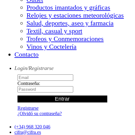
Productos imantados y gráficas
Relojes y estaciones meteorológicas
Salud, deportes, aseo y farmacia
Textil, casual y sport
Trofeos y Conmemoraciones
Vinos y Coctelería
Contacto
Login/Registrarse
Contraseña:
Registrarse
¿Olvidó su contraseña?
(+34) 968 320 046
cifra@cifra.es