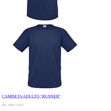
CAMISETA ADULTO "RUNNER"
Ref: 10863-S-MA