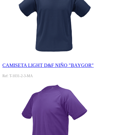
CAMISETA LIGHT D&F NIÑO "BAYGOR"
Ref: T-1031-2-3-MA