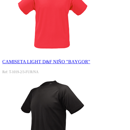
CAMISETA LIGHT D&F NIÑO "BAYGOR"
Ref: T-1019-2/3-FUR/NA