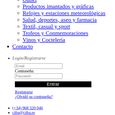
Productos imantados y gráficas
Relojes y estaciones meteorológicas
Salud, deportes, aseo y farmacia
Textil, casual y sport
Trofeos y Conmemoraciones
Vinos y Coctelería
Contacto
Login/Registrarse
Contraseña:
Registrarse
¿Olvidó su contraseña?
(+34) 968 320 046
cifra@cifra.es