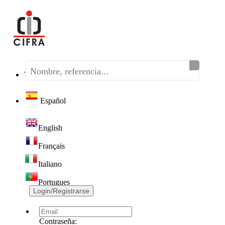
Teléfono:
(+34) 968 320 046
Español
English
Français
Italiano
Portugues
Login/Registrarse
Contraseña: