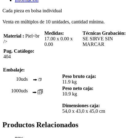
Información
Cada pieza en bolsa individual
Venta en múltiplos de 10 unidades, cantidad mínima.
Medidas:
Técnicas Grabación:
Material :
Piel<br
17.00 x 0.00 x
SE SIRVE SIN
/>
0.00
MARCAR
Pag. Catálogo:
404
Embalaje:
Peso bruto caja:
10uds
11.9 kg
Peso neto caja:
1000uds
10.9 kg
Dimensiones caja:
54,0 x 43,0 x 45,0 cm
Productos Relacionados
new