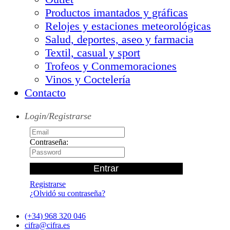
Productos imantados y gráficas
Relojes y estaciones meteorológicas
Salud, deportes, aseo y farmacia
Textil, casual y sport
Trofeos y Conmemoraciones
Vinos y Coctelería
Contacto
Login/Registrarse
Contraseña:
Registrarse
¿Olvidó su contraseña?
(+34) 968 320 046
cifra@cifra.es