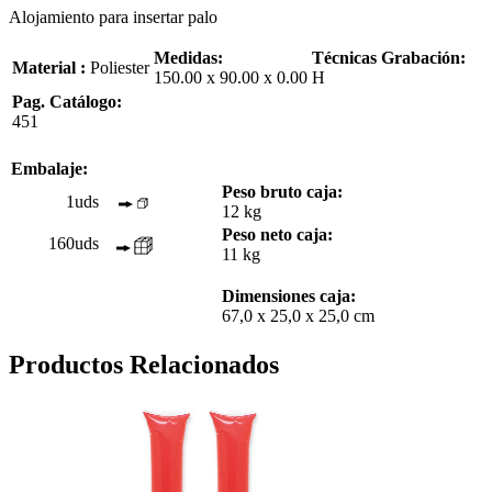
Alojamiento para insertar palo
Medidas:
Técnicas Grabación:
Material :
Poliester
150.00 x 90.00 x 0.00
H
Pag. Catálogo:
451
Embalaje:
Peso bruto caja:
1uds
12 kg
Peso neto caja:
160uds
11 kg
Dimensiones caja:
67,0 x 25,0 x 25,0 cm
Productos Relacionados