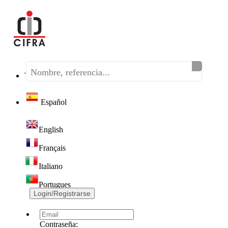
Teléfono:
(+34) 968 320 046
Español
English
Français
Italiano
Portugues
Login/Registrarse
Contraseña: