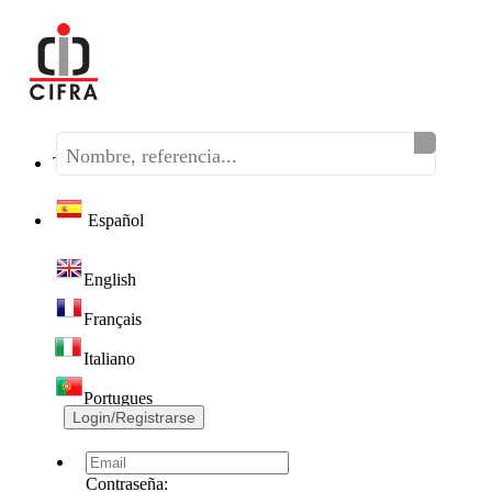
Teléfono:
(+34) 968 320 046
Español
English
Français
Italiano
Portugues
Login/Registrarse
Contraseña: