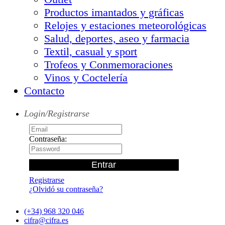
Productos imantados y gráficas
Relojes y estaciones meteorológicas
Salud, deportes, aseo y farmacia
Textil, casual y sport
Trofeos y Conmemoraciones
Vinos y Coctelería
Contacto
Login/Registrarse
Contraseña:
Registrarse
¿Olvidó su contraseña?
(+34) 968 320 046
cifra@cifra.es