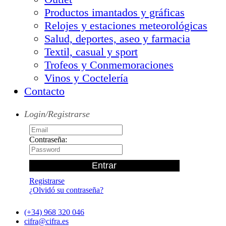
Productos imantados y gráficas
Relojes y estaciones meteorológicas
Salud, deportes, aseo y farmacia
Textil, casual y sport
Trofeos y Conmemoraciones
Vinos y Coctelería
Contacto
Login/Registrarse
Contraseña:
Registrarse
¿Olvidó su contraseña?
(+34) 968 320 046
cifra@cifra.es