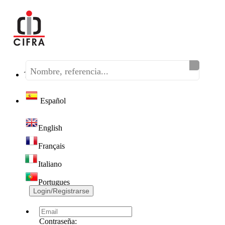
Teléfono:
(+34) 968 320 046
Español
English
Français
Italiano
Portugues
Login/Registrarse
Contraseña: