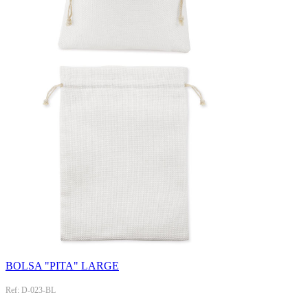
BOLSA "PITA" LARGE
Ref: D-023-BL