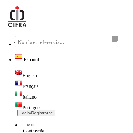
Teléfono:
(+34) 968 320 046
Español
English
Français
Italiano
Portugues
Login/Registrarse
Contraseña: