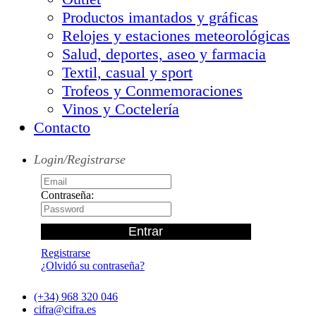
Productos imantados y gráficas
Relojes y estaciones meteorológicas
Salud, deportes, aseo y farmacia
Textil, casual y sport
Trofeos y Conmemoraciones
Vinos y Coctelería
Contacto
Login/Registrarse
Contraseña:
Registrarse
¿Olvidó su contraseña?
(+34) 968 320 046
cifra@cifra.es