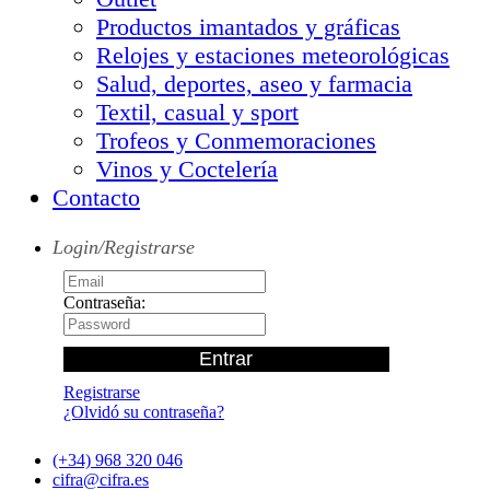
Productos imantados y gráficas
Relojes y estaciones meteorológicas
Salud, deportes, aseo y farmacia
Textil, casual y sport
Trofeos y Conmemoraciones
Vinos y Coctelería
Contacto
Login/Registrarse
Contraseña:
Registrarse
¿Olvidó su contraseña?
(+34) 968 320 046
cifra@cifra.es