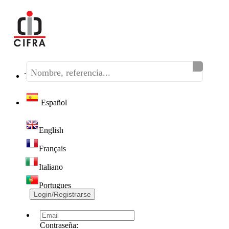
Teléfono:
(+34) 968 320 046
Español
English
Français
Italiano
Portugues
Login/Registrarse
Contraseña: